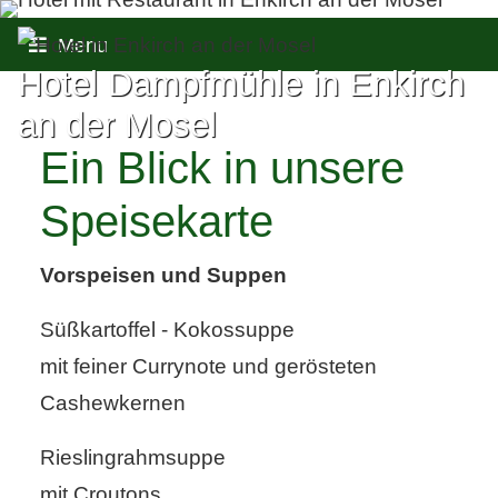
Provisionsfrei für uns - bester
Preis für Sie
Einfach & sicher buchen
Hotel Dampfmühle in Enkirch
Verfügbarkeiten & Preise sofort
ersichtlich*Sofortige
an der Mosel
Buchungsbestätigung
Ein Blick in unsere
Speisekarte
Vorspeisen und Suppen
Süßkartoffel - Kokossuppe
mit feiner Currynote und gerösteten
Cashewkernen
Rieslingrahmsuppe
mit Croutons