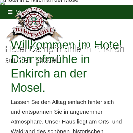
Provisionsfrei für uns - bester
Preis für Sie
Einfach & sicher buchen
Verfügbarkeiten & Preise sofort
ersichtlich*Sofortige
Buchungsbestätigung
Willkommen im Hotel
Hotel Dampfmühle in Enkirch
Dampfmühle in
an der Mosel
Enkirch an der
Mosel.
Lassen Sie den Alltag einfach hinter sich
und entspannen Sie in angenehmer
Atmosphäre. Unser Haus liegt am Orts- und
Waldrand des schönen, historischen